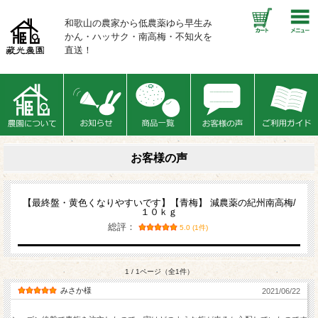
和歌山の農家から低農薬ゆら早生み
かん・ハッサク・南高梅・不知火を
直送！
お客様の声
【最終盤・黄色くなりやすいです】【青梅】 減農薬の紀州南高梅/
１０ｋｇ
総評：
5.0 (1件)
1 / 1ページ（全1件）
みさか様
2021/06/22