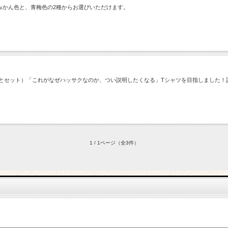
みかん色と、青梅色の2種からお選びいただけます。
個とセット）「これがなぜハッサクなのか、つい説明したくなる」Tシャツを目指しました！
1 / 1ページ
（全3件）