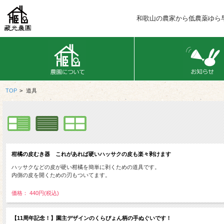
和歌山の農家から低農薬ゆら
TOP
>
道具
柑橘の皮むき器 これがあれば硬いハッサクの皮も楽々剥けます
ハッサクなどの皮が硬い柑橘を簡単に剥くための道具です。
内側の皮を開くための刃もついてます。
価格： 440円(税込)
【11周年記念！】園主デザインのくらぴょん柄の手ぬぐいです！