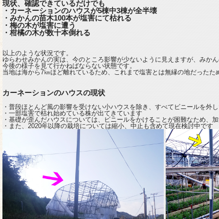
現状、確認できているだけでも
・カーネーションのハウスが5棟中3棟が全半壊
・みかんの苗木100本が塩害にて枯れる
・梅の木が塩害に遭う
・柑橘の木が数十本倒れる
以上のような状況です。
ゆらわせみかんの実は、今のところ影響が少ないように見えますが、みかん
今後の様子を見て行かねばならない状態です。
当地は海から7㎞ほど離れているため、これまで塩害とは無縁の地だったた
カーネーションのハウスの現状
・普段ほとんど風の影響を受けない小ハウスを除き、すべてビニールを外し
・一部塩害で枯れ始めている株が出てきています
・基礎が歪んだハウスについては、ビニールをかけることが困難なため、加
・また、2020年以降の栽培については縮小、中止も含めて現在検討中です