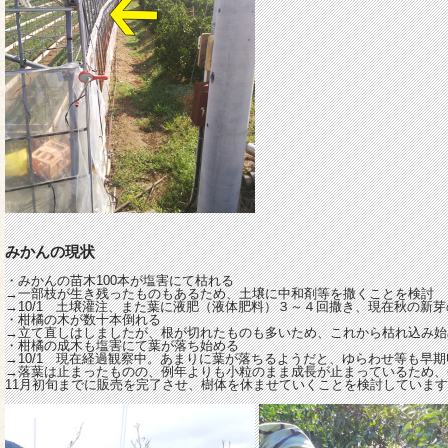
みかんの現状
・みかんの苗木100本が塩害にて枯れる
→一部枝が生き残ったものもあるため、土壌に中和剤等を撒くことを検討
→10/1 土壌灌注、また葉に液肥（液体肥料）３～４回撒き、現在秋の新
・柑橘の木が数十本倒れる
→立て直しはしましたが、根が切れたものも多いため、これから枯れ込み始
・柑橘の成木も塩害にて葉が落ち始める
→10/1 現在経過観察中。あまりに葉が落ちるようだと、ゆらわせ等も早
→落葉は止まったものの、例年よりも小粒のまま成長が止まっているため、
11月初旬までに販売を完了させ、樹体を休ませていくことを検討しています