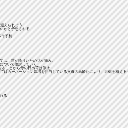
を迎えられそう
ないかと予想される
不作予想
ては、霜が降りたため花が痛み、
について検討していく
下となることから母の日出荷は停止
ついてはカーネーション栽培を担当している父母の高齢化により、果樹を植える
れる
。