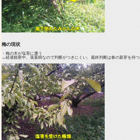
梅の現状
・梅の木が塩害に遭う
→経過観察中。落葉樹なので判断がつきにくい。最終判断は春の新芽を待つ