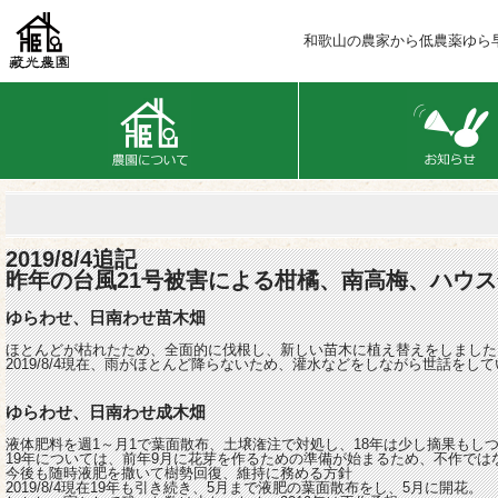
和歌山の農家から低農薬ゆら
2019/8/4追記
昨年の台風21号被害による柑橘、南高梅、ハウ
ゆらわせ、日南わせ苗木畑
ほとんどが枯れたため、全面的に伐根し、新しい苗木に植え替えをしました
2019/8/4現在、雨がほとんど降らないため、灌水などをしながら世話をし
ゆらわせ、日南わせ成木畑
液体肥料を週1～月1で葉面散布、土壌潅注で対処し、18年は少し摘果もし
19年については、前年9月に花芽を作るための準備が始まるため、不作では
今後も随時液肥を撒いて樹勢回復、維持に務める方針
2019/8/4現在19年も引き続き、5月まで液肥の葉面散布をし、5月に開花。