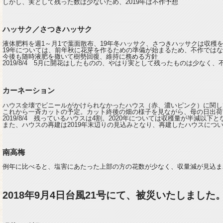
しかし、実として残った数は少ないため、2019年は不作予想
ハッサク／さつきハッサク
液体肥料を週1～月1で葉面散布、19年冬ハッサク、さつきハッサクは収穫
19年については、前年秋に花芽を作るための準備が始まるため、不作では
今後も随時液肥を撒いて樹勢回復、維持に務める方針
2019/8/4 5月に開花はしたものの、やはり実として残ったものは少なく、
カーネーション
ハウス全壊でビニールがかけられなかったハウス（赤、濃いピンク）に関し
これから一斉カットの予定。カット終後の畑の様子を見ながら、母の日出荷
2019/8/4 残っているハウスは4割。2020年については収穫量が半減以
また、ハウスの再建は2019年末辺りの見込みとなり、再建したハウスに
南高梅
例年に比べると、塩害にあたった上部の方の花数が少なく、収量減が見込ま
2018年9月4日台風21号にて、被災いたしました