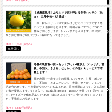
価格： 440円(税込)
【減農薬栽培】ぷりぷりで実が弾ける冬春ハッサク（5k
ｇ）（1月中旬～3月発送）
一粒一粒がぷりっぷりで実がはじけるハッサクです！冬
ハッサクは酸味もあります。時期が春に近づくにつれて
甘みが強くなります。紅ハッサクも入ります。3/5現在、
酸が抜け甘味が増してだいぶ春味になってきました。
価格： 3,950円(税込)
在庫切れ
冬春の晩柑食べ比べセット(6kg）4種以上（ハッサク、甘
夏、不知火、きよみ、せとか、その他）★サービスで増
量します！
藏光農園で生産する冬の柑橘（ハッサク、甘夏、ポンカ
ン、不知火、きよみオレンジ、春峰、せとか、レモン）
詰め合わせです。生産量が少ないものもあるため、注文時期によって、入る品種
の数が変化します。6ｋｇ入り。3/18以降は0.5kg～1kgほど増量してお届けしま
す。(サイズ小や傷有品あり)＊3/20 猿にきよみをすべて食べられてしまいまし
た。手元分のみ発送します
価格： 5,880円(税込)