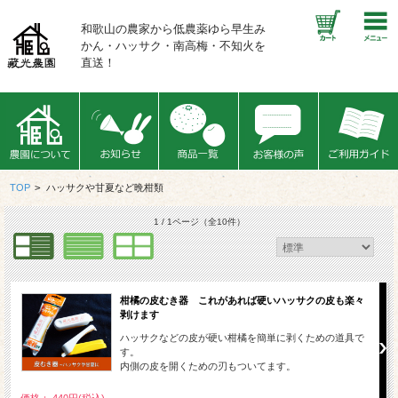
和歌山の農家から低農薬ゆら早生み
かん・ハッサク・南高梅・不知火を
直送！
TOP
>
ハッサクや甘夏など晩柑類
1 / 1ページ
（全10件）
柑橘の皮むき器 これがあれば硬いハッサクの皮も楽々
剥けます
ハッサクなどの皮が硬い柑橘を簡単に剥くための道具で
す。
内側の皮を開くための刃もついてます。