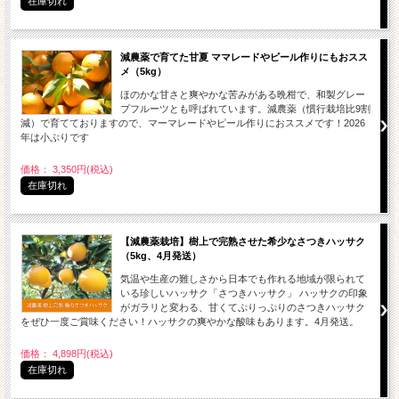
在庫切れ
減農薬で育てた甘夏 ママレードやピール作りにもおスス
メ（5kg）
ほのかな甘さと爽やかな苦みがある晩柑で、和製グレー
プフルーツとも呼ばれています。減農薬（慣行栽培比9割
減）で育てておりますので、マーマレードやピール作りにおススメです！2026
年は小ぶりです
価格： 3,350円(税込)
在庫切れ
【減農薬栽培】樹上で完熟させた希少なさつきハッサク
（5kg、4月発送）
気温や生産の難しさから日本でも作れる地域が限られて
いる珍しいハッサク「さつきハッサク」 ハッサクの印象
がガラリと変わる、甘くてぷりっぷりのさつきハッサク
をぜひ一度ご賞味ください！ハッサクの爽やかな酸味もあります。4月発送。
価格： 4,898円(税込)
在庫切れ