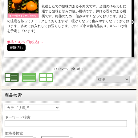
収穫したての酸味のある不知火です。当園のゆらわせに
通ずる酸味と甘みの強い柑橘です。弾ける香りのある柑
橘です。終盤のため、傷みやすくなっております。細心
の注意を払ってチェックしておりますが、暖かくなって傷みやすくなってきてお
ります。多めにお入れしてお送りします。(サイズ小や傷有品あり。0.5～1kg増
を予定しています)
価格： 4,750円(税込)
～
在庫切れ
1 / 1ページ
（全10件）
商品検索
キーワード検索
価格帯検索