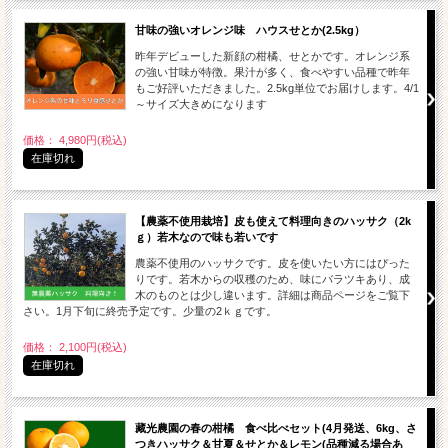
甘味の強いオレンジ味 ハウスせとか(2.5kg）
昨年デビューした新顔の柑橘、せとかです。オレンジ系
の強い甘味が特徴。果汁が多く、食べやすい品種で昨年
もご好評いただきました。2.5kg単位でお届けします。4/1
～サイズ大きめになります
価格： 4,980円(税込)
在庫切れ
【農薬不使用栽培】皮も使えて料理向きのハッサク（2k
ｇ）若木なので味も若いです
農薬不使用のハッサクです。皮を使いたい方にはぴった
りです。若木からの収穫のため、味にバラツキあり、成
木のものとは少し違います。詳細は商品ページをご覧下
さい。1月下旬に終売予定です。少量の2ｋｇです。
価格： 2,100円(税込)
在庫切れ
藏光農園の春の柑橘 食べ比べセット(4月発送、6kg、さ
つきハッサク＆甘夏＆せとか＆レモン(品種減る場合あ