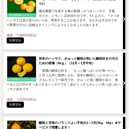
り)）
藏光農園で生産する春の柑橘（さつきハッサク、甘夏、
せとか、レモン）詰め合わせです。6ｋｇ入り。＊さつき
ハッサクは皮が柔らかいため、変形することがあります。せとかは大きめです
※数量が少ない品種はタイミングによりなくなることがあります。
価格： 5,880円(税込)
在庫切れ
初冬のハッサク、きゅっと酸味が効いた酸味好きの方の
ための柑橘（5kｇ）（12月～1月中旬）
「柑橘の酸味が好き」「もっと酸っぱいのが食べたい」
と言うお声に後押しされ、初冬の酸味たっぷりのハッサ
クもレギュラー販売です。きゅっと強い酸味があり、食
べると口の中がすっきりするハッサクです！皮がうっすらオレンジ色っぽい紅ハ
ッサク多めです
価格： 3,450円(税込)
在庫切れ
酸味と甘味のバランスよい不知火2～3月(3kg、5kg）★サ
ービスで増量します！