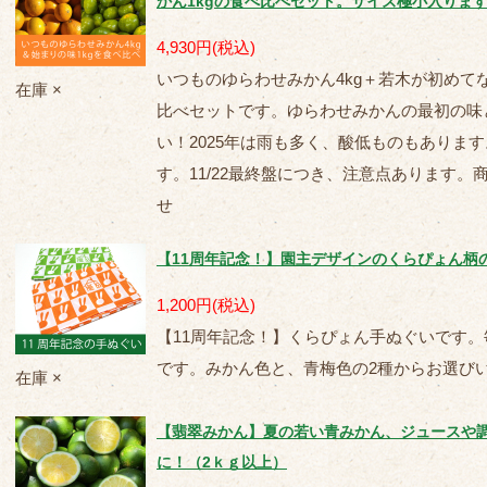
かん1kgの食べ比べセット。サイズ極小入りま
4,930円
(税込)
いつものゆらわせみかん4kg＋若木が初めて
在庫 ×
比べセットです。ゆらわせみかんの最初の味
い！2025年は雨も多く、酸低ものもありま
す。11/22最終盤につき、注意点あります
せ
【11周年記念！】園主デザインのくらぴょん柄
1,200円
(税込)
【11周年記念！】くらぴょん手ぬぐいです
です。みかん色と、青梅色の2種からお選び
在庫 ×
【翡翠みかん】夏の若い青みかん、ジュースや
に！（2ｋｇ以上）