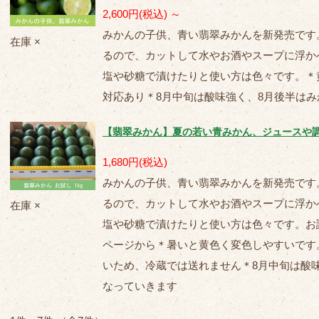
2,600円
(税込)
～
みかんの子供、青い翡翠みかんを新発売です
在庫 ×
るので、カットして水やお酒やスープに浮か
塩や砂糖で漬けたりと使い方は色々です。＊
対応あり＊8月中旬は酸味強く、8月後半は
【翡翠みかん】夏の若い青みかん、ジュースや
1,680円
(税込)
みかんの子供、青い翡翠みかんを新発売です
るので、カットして水やお酒やスープに浮か
在庫 ×
塩や砂糖で漬けたりと使い方は色々です。お
ページから＊暑いと黄色く変色しやすいです
いため、冷蔵では送れません＊8月中旬は酸
なっていきます