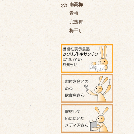
南高梅
青梅
完熟梅
梅干し