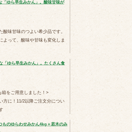
な「ゆら早生みかん」。酸味甘味が
た酸味甘味のつよい希少品です。
によって、酸味や甘味も変化しま
少な「ゆら早生みかん」。たくさん食
㎏箱をご用意しました！>
方に！11/2以降ご注文分につい
す
つものゆらわせみかん4kg＋若木のみ