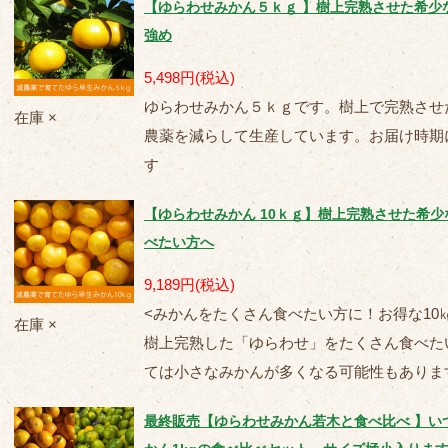
【ゆらわせみかん５ｋｇ 】樹上完熟させた希少
強め
5,498円
(税込)
ゆらわせみかん５ｋｇです。樹上で完熟させ
在庫 ×
農薬を減らして生産しています。お届け時期
す
【ゆらわせみかん 10ｋｇ】樹上完熟させた希
べたい方へ
9,189円
(税込)
<みかんをたくさん食べたい方に！お得な10
在庫 ×
樹上完熟した「ゆらわせ」をたくさん食べたい
ては小さなみかんが多くなる可能性もありま
最終販売【ゆらわせみかん若木と食べ比べ 】い