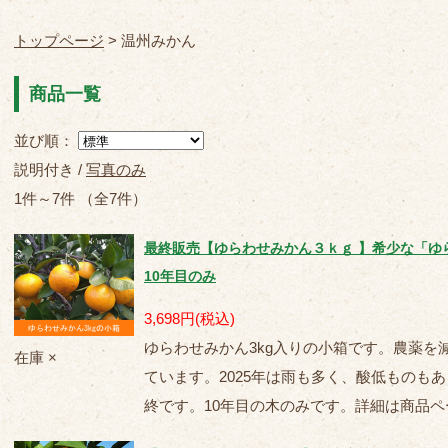
トップページ
> 温州みかん
商品一覧
並び順：
説明付き /
写真のみ
1件～7件 （全7件）
最終販売【ゆらわせみかん３ｋｇ 】希少な「ゆ
10年目のみ
3,698円
(税込)
ゆらわせみかん3kg入りの小箱です。農薬を
在庫 ×
ています。2025年は雨も多く、酸低ものもあ
終です。10年目の木のみです。詳細は商品