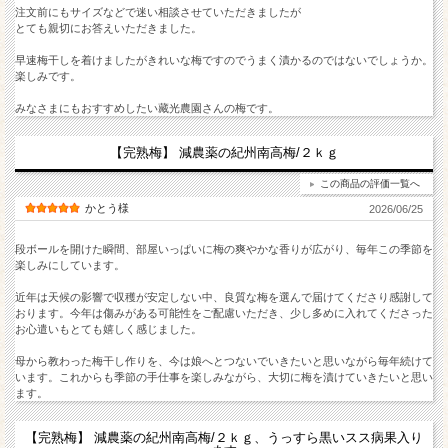
注文前にもサイズなどで迷い相談させていただきましたが
とても親切にお答えいただきました。
早速梅干しを着けましたがきれいな梅ですのでうまく漬かるのではないでしょうか。
楽しみです。
みなさまにもおすすめしたい藏光農園さんの梅です。
【完熟梅】 減農薬の紀州南高梅/２ｋｇ
この商品の評価一覧へ
かとう様
2026/06/25
段ボールを開けた瞬間、部屋いっぱいに梅の爽やかな香りが広がり、毎年この季節を
楽しみにしています。
近年は天候の影響で収穫が安定しない中、良質な梅を選んで届けてくださり感謝して
おります。今年は傷みがある可能性をご配慮いただき、少し多めに入れてくださった
お心遣いもとても嬉しく感じました。
母から教わった梅干し作りを、今は娘へとつないでいきたいと思いながら毎年続けて
います。これからも季節の手仕事を楽しみながら、大切に梅を漬けていきたいと思い
ます。
【完熟梅】 減農薬の紀州南高梅/２ｋｇ、うっすら黒いスス病果入り