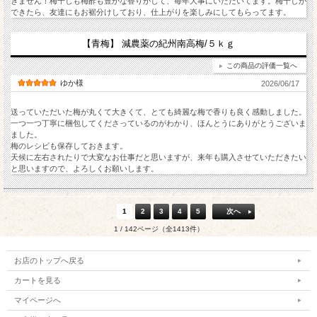
きません！梅干しも梅酢も豊かな香りがして、毎年大事にいただいてます。梅干しが
できたら、友達にもお裾分けしており、仕上がりを楽しみにしてもらってます。
【青梅】 減農薬の紀州南高梅/５ｋｇ
この商品の評価一覧へ
ゆか様
2026/06/17
送っていただいた梅が丸くて大きくて、とても綺麗な梅で香りも良く感動しました。
一つ一つ丁寧に梱包してくださっているのがわかり、ほんとうにありがとうございま
ました。
梅のレシビも保存しておきます。
天候に左右されたりで大変なお仕事だと思いますが、来年も購入させていただきたい
と思いますので、よろしくお願いします。
1
2
3
4
5
次へ
1 / 142ページ（全1413件）
お店のトップへ戻る
カートを見る
マイページへ