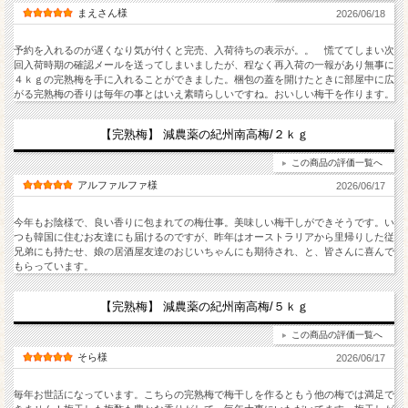
まえさん様
2026/06/18
予約を入れるのが遅くなり気が付くと完売、入荷待ちの表示が。。 慌ててしまい次
回入荷時期の確認メールを送ってしまいましたが、程なく再入荷の一報があり無事に
４ｋｇの完熟梅を手に入れることができました。梱包の蓋を開けたときに部屋中に広
がる完熟梅の香りは毎年の事とはいえ素晴らしいですね。おいしい梅干を作ります。
【完熟梅】 減農薬の紀州南高梅/２ｋｇ
この商品の評価一覧へ
アルファルファ様
2026/06/17
今年もお陰様で、良い香りに包まれての梅仕事。美味しい梅干しができそうです。い
つも韓国に住むお友達にも届けるのですが、昨年はオーストラリアから里帰りした従
兄弟にも持たせ、娘の居酒屋友達のおじいちゃんにも期待され、と、皆さんに喜んで
もらっています。
【完熟梅】 減農薬の紀州南高梅/５ｋｇ
この商品の評価一覧へ
そら様
2026/06/17
毎年お世話になっています。こちらの完熟梅で梅干しを作るともう他の梅では満足で