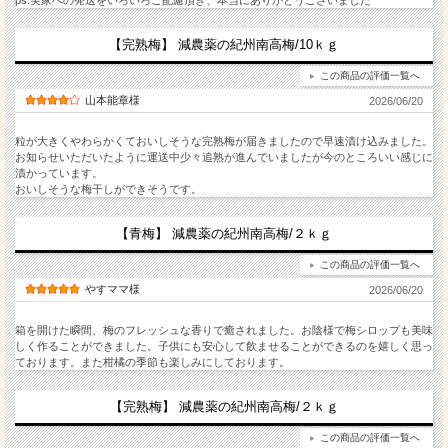
ps.実家への発送をいろいろご配慮頂き、本当にありがとうございました
【完熟梅】 減農薬の紀州南高梅/10ｋｇ
この商品の評価一覧へ
山本能章様
2026/06/20
粒が大きくやわらかくておいしそうな完熟梅が届きましたので早速漬け込みました。
お知らせいただいたように運送中少々追熟が進んでいましたが今のところいい感じに
漬かっています。
おいしそうな梅干しができそうです。
【青梅】 減農薬の紀州南高梅/２ｋｇ
この商品の評価一覧へ
やすママ様
2026/06/20
箱を開けた瞬間、梅のフレッシュな香りで癒されました。お陰様で梅シロップも美味
しく作ることができました。子供にも安心して飲ませることができるのを嬉しく思っ
ております。また柑橘の季節も楽しみにしております。
【完熟梅】 減農薬の紀州南高梅/２ｋｇ
この商品の評価一覧へ