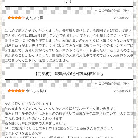
ます
この商品の評価一覧へ
あたぷう様
2026/06/23
はじめて購入させていただきました。毎年取り寄せしている農園でも2年続いて購入
できず、今年は10kgだけ買うことができました。でももう少し欲しくてこちらでお
弁当用に小ぶりの梅を注文しました。表面が黒いのもそんなにら気にならない程度で
部屋じゅうがよい香りです。５月に初めてみなべ町に梅ワーキングのボランティアに
お邪魔して、あまり実がなっていない木の下にもネットを張ったり、たくさんのご苦
労があることがわかりました。自然相手の大変なお仕事ですのでどうかお身体を大事
になさってください。返信には及びません
【完熟梅】 減農薬の紀州南高梅/10ｋｇ
この商品の評価一覧へ
食いしん坊様
2026/06/21
なんて良い香りなんでしょう！
生のまま食べてもいいんじゃないかと思うほどフルーティな良い香りです
痛みも無く多少の大小はあるものの粒ぞろいで綺麗な黄色に熟されていて、大切に育
てられ収穫されたのがよくわかります
箱を開けた時は家族中で大興奮しました
14日に塩漬けにしまして今日21日に重石をはずし紫蘇を入れてきました
できあがりが楽しみです