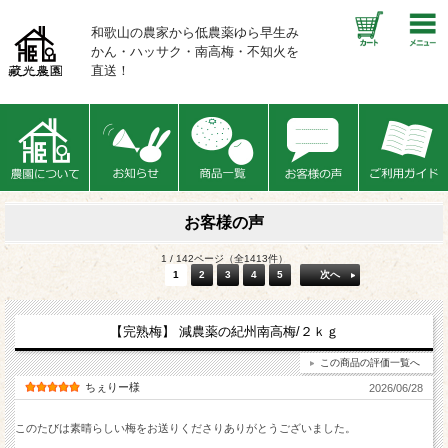
和歌山の農家から低農薬ゆら早生み
かん・ハッサク・南高梅・不知火を
直送！
お客様の声
1 / 142ページ（全1413件）
1
2
3
4
5
次へ
【完熟梅】 減農薬の紀州南高梅/２ｋｇ
この商品の評価一覧へ
ちぇりー様
2026/06/28
このたびは素晴らしい梅をお送りくださりありがとうございました。