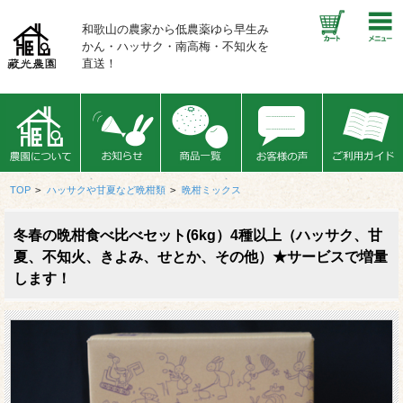
和歌山の農家から低農薬ゆら早生み
かん・ハッサク・南高梅・不知火を
直送！
TOP
>
ハッサクや甘夏など晩柑類
>
晩柑ミックス
冬春の晩柑食べ比べセット(6kg）4種以上（ハッサク、甘
夏、不知火、きよみ、せとか、その他）★サービスで増量
します！