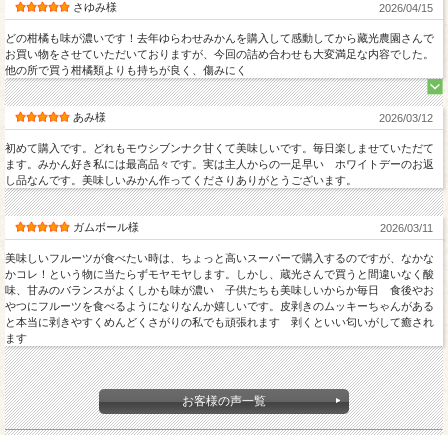
さゆみ様
2026/04/15
どの柑橘も味が濃いです！去年ゆらわせみかんを購入して感動してから藏光農園さんで
お買い物をさせていただいておりますが、今回の詰め合わせも大変満足な内容でした。
他の所で買う柑橘類よりも持ちが良く、傷みにく
あみ様
2026/03/12
年が明けてから出来上がってくる柑橘類をあれこれひと箱に詰め込みました。
柑橘も種類によって味や食感がまったく違います。 ぜひ食べ比べてみてくださ
初めて購入です。どれもモウシブンナク甘くて美味しいです。毎日楽しませていただて
い。
ます。みかん好き私には最高品々です。実は主人からの一足早い ホワイトデーのお返
冬の柑橘は酸味が強めの物が多いです。
し品なんです。美味しいみかん作ってくださりありがとうございます。
ガムボール様
2026/03/11
美味しいフルーツが食べたい時は、ちょっと高いスーパーで購入するのですが、なかな
かコレ！という物に当たらずモヤモヤします。しかし、蔵光さんで買うと間違いなく酸
味、甘みのバランスがよくしかも味が濃い 子供たちも美味しいからか毎日 食後やお
やつにフルーツを食べるようになりなんか嬉しいです。皮剥きのムッキーちゃんがある
と本当に剥きやすくめんどくさがりの私でも頑張れます 剥くといい匂いがして癒され
ます
お客様の声一覧