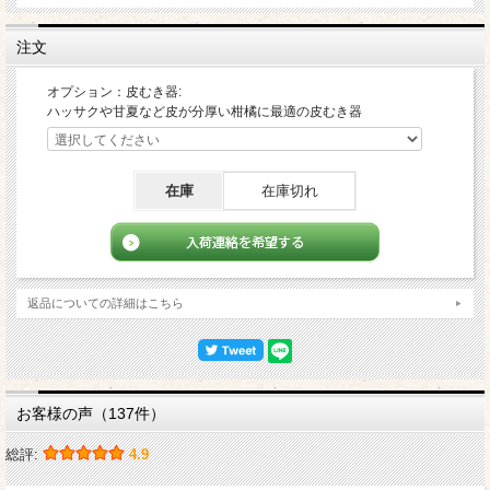
た。そんなわけで今年は新品種はほとんどない予定です。
ブラッドオレンジは昨年他の畑に植えましたが、収穫は4^5年後の予定です。
注文
2021年春からハウスで栽培し、昨年初お目見えした「せとか」は今年また新たな
畑が初収穫となります。
オプション：皮むき器:
まだ味のバラツキもあるかと思いますが、温かい目で見守ってやってください。
ハッサクや甘夏など皮が分厚い柑橘に最適の皮むき器
2025年比でサイズは大きめとなります。
ハッサク、甘夏、きよみは例年通りです。
不知火は周辺の農家さんでは暖冬のせいか、芯から腐ってきてしまう病気が出てい
在庫
在庫切れ
るようです。
幸い、当園ではまだでておりませんが、今後また暖かい日が続けば、病気が出てく
る可能性はあります。
＊1＝春峰・ポンカン・レモンは大変数が少ないため、1箱につき1個程度。売り切
返品についての詳細はこちら
れてしまった場合、それ以降の箱には入りません。その他の柑橘としてはるみが入
る場合があります。 また、傷ありのものも入りますので、ご了承ください。
＊2＝25年もきよみに黒点対策の農薬を1回使用 。そもそも藏光農園の農産物は慣
行栽培比較で8～9割の農薬を削減して栽培しておりますので、表面に黒点等がたく
さん入ります。特にきよみ。黒点が多すぎて皮が固くなりすぎたため、24年から黒
点対策の農薬を使用しています。
お客様の声（137件）
＊3＝26年の不知火は昨年比では大きめで、皮が固めです。
総評:
4.9