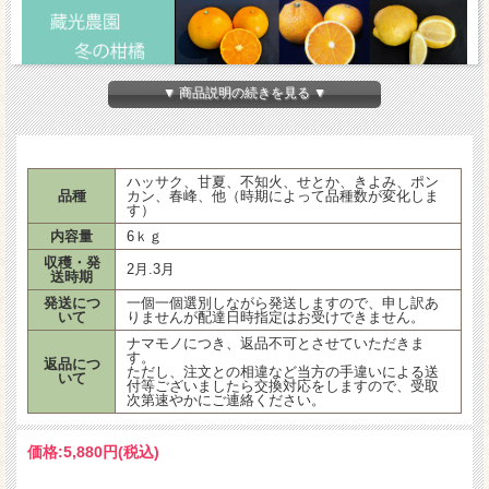
▼ 商品説明の続きを見る ▼
＊3/20 猿にきよみをすべて食べられてしまいました。手元分のみ発送します
今年は着果量が多い、鳥被害がなかった、少雨で傷まなかった等々の理由から多め
に出荷できる見込みです。3/18以降ご注文分に関しては、増量して箱いっぱいまで
詰めてのお届けとなります。0.5kg～1kg増と見込まれます。(サイズ小や傷有品あ
り)
ハッサク、
甘夏、
不知火、せとか、きよみ、
ポン
品種
カン、春峰、他（時期によって品種数が変化しま
す）
26年は暖冬のため不知火が傷む等の被害の影響があると予想されます。収穫してみ
内容量
6ｋｇ
るまで傷みがどれくらい出るかが不明のため4種以上としております。
また大風の影響で擦過傷等が発生しているため、多少の傷あり品がはいります。季
収穫・発
2月.3月
送時期
節が進むなどで皮が柔らかくなり、凹みやすい品種もありますのでご了承ください
ませ。
発送につ
一個一個選別しながら発送しますので、申し訳あ
いて
りませんが配達日時指定はお受けできません。
藏光農園で生産する晩柑（ハッサク、甘夏、きよみ、不知火、せとか、レモン、ポ
ナマモノにつき、返品不可とさせていただきま
ンカン、春峰、その他新品種）詰め合わせです。数が少ない品種は売り切れると、
す。
返品につ
それ以降は入りません
ただし、注文との相違など当方の手違いによる送
いて
付等ございましたら交換対応をしますので、受取
次第速やかにご連絡ください。
今年は特にポンカンの大きな木が倒れてしまいましたので、ポンカンは一気に減収
します。
また、今年から本格出荷ができるかと思われていた春峰の畑一面が鹿に食い尽くさ
価格:
5,880円
(税込)
れ、枯れてしまい、春峰の生産増量計画が頓挫してしまいましたので、昨年同様ご
注文いただいた順に1個ずつお入れします。
同じく、オレンジ類も鹿に食べられたため、生産計画がいったん白紙に戻りまし