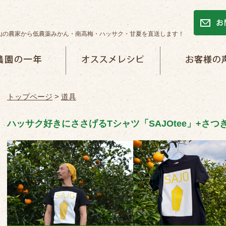
山の農家から低農薬みかん・南高梅・ハッサク・甘夏を直送します！
一年
オススメレシピ
お客様の声
トップページ
>
道具
ハッサク好きにささげるTシャツ「SAJOtee」+さつ