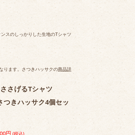
5.6オンスのしっかりした生地のTシャツ
となります。さつきハッサクの
商品詳
ささげるTシャツ
」+さつきハッサク4個セッ
500円
(税込)