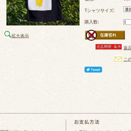
Tシャツサイズ:
購入数:
拡大表示
返
こ