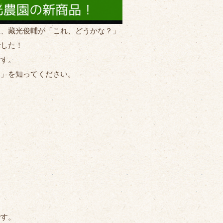
主、藏光俊輔が「これ、どうかな？」
でした！
です。
う」を知ってください。
です。