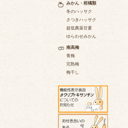
みかん・柑橘類
冬のハッサク
さつきハッサク
超低農薬甘夏
ゆらわせみかん
南高梅
青梅
完熟梅
梅干し