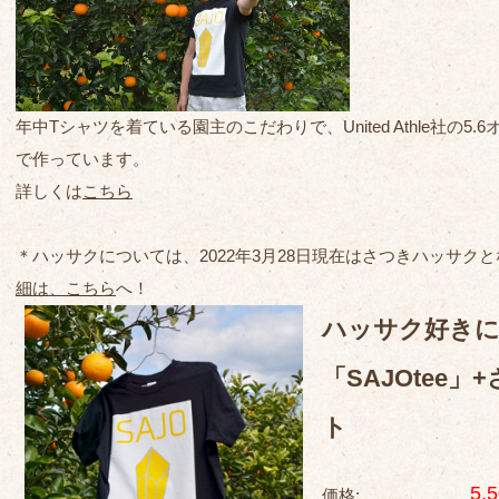
年中Tシャツを着ている園主のこだわりで、United Athle社の
で作っています。
詳しくは
こちら
＊ハッサクについては、2022年3月28日現在はさつきハッサク
細は、こちら
へ！
ハッサク好きに
「SAJOtee
ト
5,
価格: