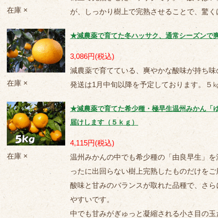
在庫 ×
が、しっかり樹上で完熟させることで、驚く
★減農薬で育てた冬ハッサク、通常シーズンで爽や
3,086円
(税込)
減農薬で育てている、爽やかな酸味が持ち味
在庫 ×
発送は1月中旬以降を予定しております。５㎏箱
★減農薬で育てた希少種・極早生温州みかん「
届けします（５ｋｇ）
4,115円
(税込)
在庫 ×
温州みかんの中でも希少種の「由良早生」を
ったに出回らない樹上完熟したものだけをご
酸味と甘みのバランスが取れた品種で、さら
やすいです。
中でも甘みがぎゅっと凝縮される小さ目の玉