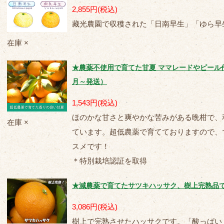
2,855円
(税込)
藏光農園で収穫された「日南早生」「ゆら早
在庫 ×
★農薬不使用で育てた甘夏 ママレードやピール作
月～発送）
1,543円
(税込)
ほのかな甘さと爽やかな苦みがある晩柑で、
在庫 ×
ています。超低農薬で育てておりますので、
スメです！
＊特別栽培認証を取得
★減農薬で育てたサツキハッサク、樹上完熟品で
3,086円
(税込)
樹上で完熟させたハッサクです。「酸っぱい