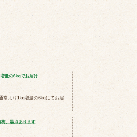
増量の6kgでお届け
常より1kg増量の6kgにてお届
熟梅、黒点あります