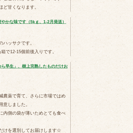
ほど甘くなります。
かな味です（5kｇ、1-2月発送）
のハッサクです。
で12-15個前後入りです。
ゆら早生」、樹上完熟したものだけお
減農薬で育て、さらに市場ではめ
用意しました。
に内側の袋が薄いためとても食べ
だけを選別してお届けします☆