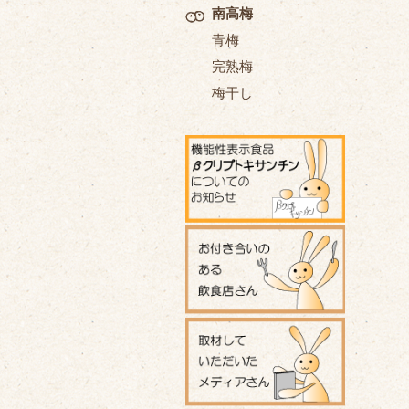
南高梅
青梅
完熟梅
梅干し