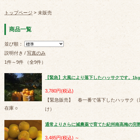
トップページ
> 未販売
商品一覧
並び順：
説明付き /
写真のみ
1件～9件 （全9件）
【緊急】大風により落下したハッサクです。1kg
3,780円
(税込)
【緊急販売】 春一番で落下したハッサク（通
在庫 ○
け）
通常よりさらに減農薬で育てた紀州南高梅の完
3,485円
(税込)
～