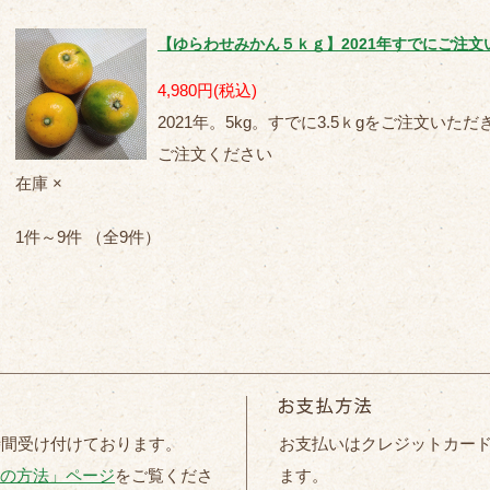
【ゆらわせみかん５ｋｇ】2021年すでにご注
4,980円
(税込)
2021年。5kg。すでに3.5ｋgをご注文い
ご注文ください
在庫 ×
1件～9件 （全9件）
時間受け付けております。
お支払いはクレジットカー
の方法」ページ
をご覧くださ
ます。