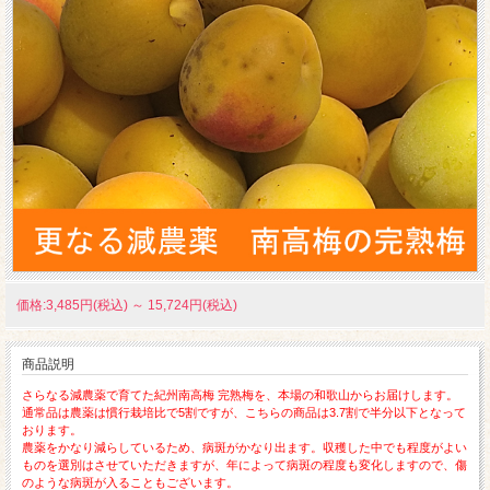
価格:3,485円(税込)
～
15,724円(税込)
商品説明
さらなる減農薬で育てた紀州南高梅 完熟梅を、本場の和歌山からお届けします。
通常品は農薬は慣行栽培比で5割ですが、こちらの商品は3.7割で半分以下となって
おります。
農薬をかなり減らしているため、病斑がかなり出ます。収穫した中でも程度がよい
ものを選別はさせていただきますが、年によって病斑の程度も変化しますので、傷
のような病斑が入ることもございます。