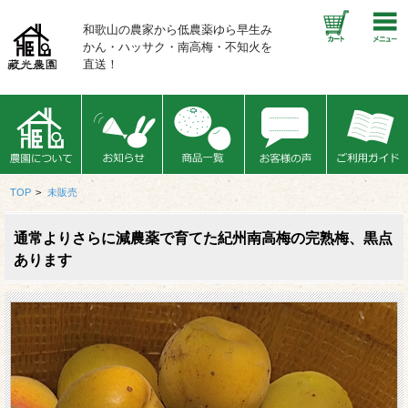
和歌山の農家から低農薬ゆら早生み
かん・ハッサク・南高梅・不知火を
直送！
TOP
>
未販売
通常よりさらに減農薬で育てた紀州南高梅の完熟梅、黒点
あります