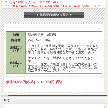
これらをご理解いただいた上でご注文下さい。
また、数多く収穫した中からよいものを選別したいため、収穫日を限定いたしま
す。
このため、お届けは週末、平日も選択はいただけませんので、どうぞよろしくお願
▼ 商品説明の続きを見る ▼
品種
紀州南高梅 完熟梅
内容量
2kg、5kg、10㎏
５月下旬～6月通潤を予定。成長スピードや天候を
発送につ
見ながら収獲・発送いたします。こちらの商品は
いて
平日・週末とも到着可能な方のみご注文下さい
ナマモノにつき、返品不可とさせていただきま
す。
返品につ
ただし、注文との相違（量）など当方の手違いに
いて
よる送付等ございましたら対応をしますので、受
いいたします。
取次第速やかにご連絡ください。
価格:
3,485円
(税込)
～
15,724円
(税込)
注文