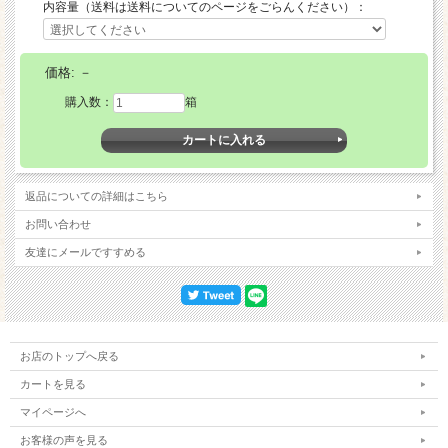
内容量（送料は送料についてのページをごらんください）：
価格:
－
購入数：
箱
肉厚で果肉が柔らかい「南高梅」は、梅の中でも高級品種として知られています。
藏光農園ではひとつひとつの実の完熟度合いを毎日チェックし、完熟したものだけ
を収穫。ぎりぎりまで樹上で熟成させ、お客様へお届けします！
樹上で完熟させた南高梅は、梅干しにした際の皮の薄さ、身の柔らかさが違いま
返品についての詳細はこちら
す!ぜひその違いを手作り梅干し・梅ジャムで体感してください！
お問い合わせ
友達にメールですすめる
お店のトップへ戻る
カートを見る
マイページへ
お客様の声を見る